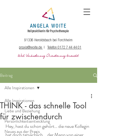
ANGELA
WOITE
Heilpraktikerin
für
Psychotherapie
91336 Heroldsbach bei Forchheim
praxis@woite.de
|
Telefon 0172 7 44 44 01
Weil Veränderung Orientierung braucht.
Beitrag
Alle Inspirationen
Alle Inspirationen
THINK - das schnelle Tool
Liebe und Beziehung
für zwischendurch
Persönlichkeitsentwicklung
Hey, hast du schon gehört… die neue Kollegin 
Neues aus der Praxis
hat doch tatsächlich... der Mann von einer 