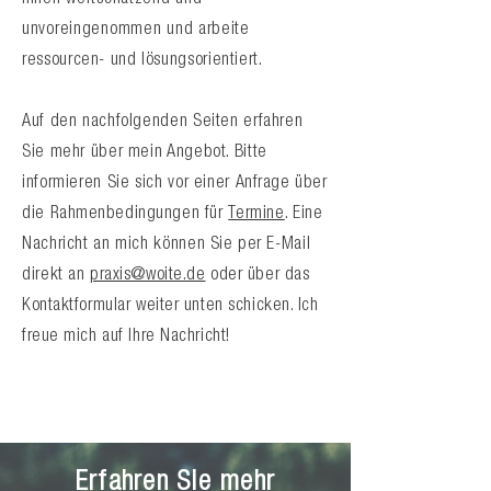
Ihnen
wertschätzend und
unvoreingenommen und arbeite
r
essourcen- und lösungsorientiert.
Auf den nachfolgenden Seiten erfahren
Sie mehr über mein Angebot. Bitte
informieren Sie sich vor einer
Anfrage
über
die
Rahmenbedingungen
für
Termine
. Eine
Nachricht an mich können
Sie per
E-Mail
direkt
an
praxis@woite.de
oder über das
Kontaktformular weiter unten schicken. Ich
freue mich auf Ihre Nachricht!
Psychotherapie Erlangen Paartherapie Sexualtherapie
Psychologe
Erfahren Sie mehr