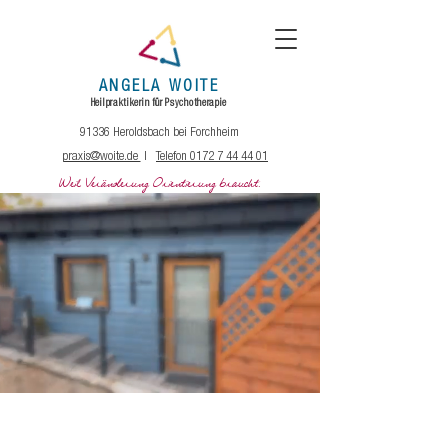
ANGELA
WOITE
Heilpraktikerin
für
Psychotherapie
91336 Heroldsbach bei Forchheim
praxis@woite.de
|
Telefon 0172 7 44 44 01
Weil Veränderung Orientierung braucht.