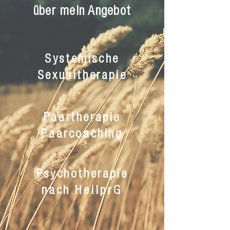
über mein Angebot
Systemische
Sexualtherapie
Paartherapie
Paarcoaching
Psychotherapie
nach
HeilprG