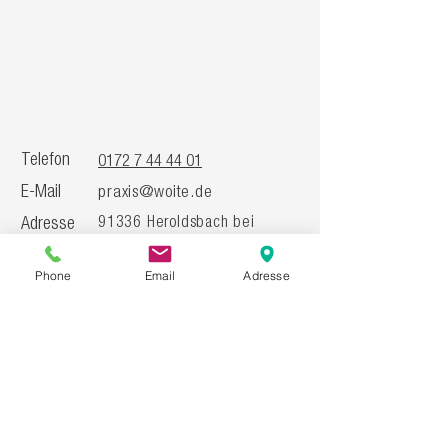
Telefon
0172 7 44 44 01
E-Mail
praxis@woite.de
Adresse
91336 Heroldsbach
bei
Forchheim
Phone
Email
Adresse
Ich freue mich, wenn wir in Verbindung
bleiben!
Abonnieren Sie dazu doch ganz einfach
meinen Newsletter und erhalten Sie
Inspirationen für die großen und kleinen