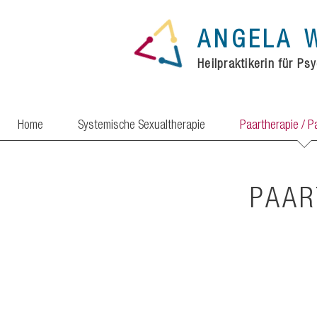
ANGELA
Heilpraktikerin
für
Psy
Home
Systemische Sexualtherapie
Paartherapie / P
PAAR
Von der jung
Phasen und 
wachsen. Do
den Herausf