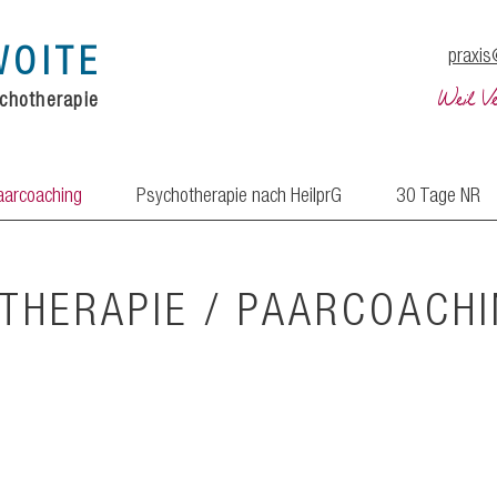
WOITE
praxi
Weil V
chotherapie
aarcoaching
Psychotherapie nach HeilprG
30 Tage NR
THERAPIE / PAARCOACH
en Liebe bis zur gereiften Beziehung – ein Leben als Paar hat viel
Themen. Neben der eigenen persönlichen Entwicklung wollen Paa
ch halten Wünsche und Hoffnungen nach der Hochphase der Verliebt
orderungen des gemeinsamen Alltags stand?