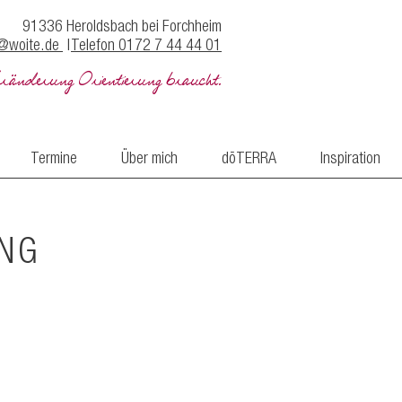
91336 Heroldsbach bei Forchheim
s@woite.de
|
Telefon 0172 7 44 44 01
eränderung Orientierung braucht.
Termine
Über mich
dōTERRA
Inspiration
ING
e unterschiedliche
re auch gemeinsam
heit der Realität und