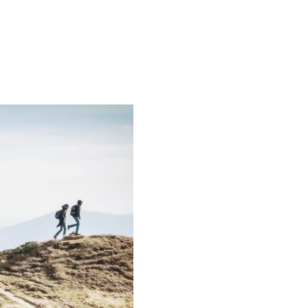
hungen verändern sich - ebenso wie das Leben an sich - permanen
 innerhalb einer Beziehung wie zum Beispiel nach Nähe und Distan
it, Kommunikation, Sexualität und viele mehr verschieben sich in 
 immer wieder. Es ist daher lohnenswert, die Beziehung, die die B
 Lebens bildet, von Zeit zu Zeit achtsam und fürsorglich anzusehe
Was ist der Unterschied zwischen
einem Paarcoaching?
In einer Paartherapie liegt der Fo
strukturellen Problemen oder tie
Verletzungen. Im Paarcoaching k
einzelne Themen, wie gelingende
attraktive Paarzeit oder eine lebe
herausgelöst ansehen. Bei Ihrer 
macht dies jedoch zunächst keine
Ihre Anliegen im ersten Gespräc
besprechen.