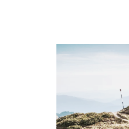
Liebesbezie
Bedürfnisse
Unabhängigke
Lebensphasen
gemeinsamen