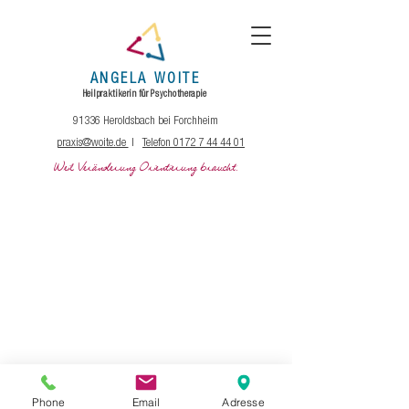
ANGELA
WOITE
Heilpraktikerin
für
Psychotherapie
91336 Heroldsbach bei Forchheim
praxis@woite.de
|
Telefon 0172 7 44 44 01
Weil Veränderung Orientierung braucht.
Nähe und Distanz - 5:41 min
Phone
Email
Adresse