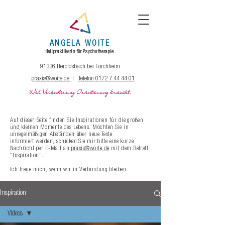
ANGELA
WOITE
Heilpraktikerin
für
Psychotherapie
91336 Heroldsbach bei Forchheim
praxis@woite.de
|
Telefon 0172 7 44 44 01
Weil Veränderung Orientierung braucht.
Auf dieser Seite finden Sie
Inspirationen
für die großen
und kleinen Momente des Lebens. Möchten Sie in
unregelmäßigen Abständen über neue Texte
informiert
werden, schicken
Sie
mir bitte eine kurze
Nachricht per E-Mail an
praxis@woite.de
mit dem Betreff
"Inspiration".
Ich freue mich, wenn wir in Verbindung bleiben.
Inspiration
Videos