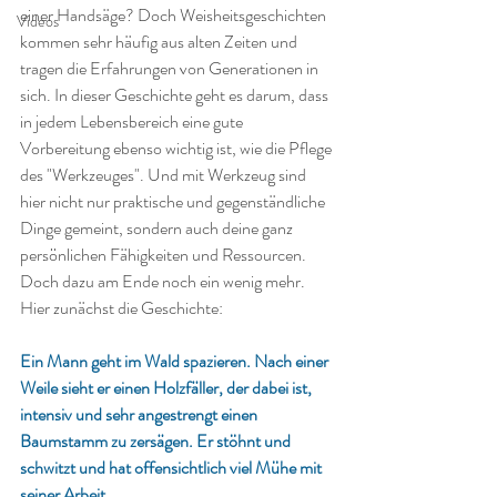
einer Handsäge? Doch Weisheitsgeschichten 
Videos
kommen sehr häufig aus alten Zeiten und 
tragen die Erfahrungen von Generationen in 
sich. In dieser Geschichte geht es darum, dass 
in jedem Lebensbereich eine gute 
Vorbereitung ebenso wichtig ist, wie die Pflege 
des "Werkzeuges". Und mit Werkzeug sind 
hier nicht nur praktische und gegenständliche 
Dinge gemeint, sondern auch deine ganz 
persönlichen Fähigkeiten und Ressourcen. 
Doch dazu am Ende noch ein wenig mehr. 
Hier zunächst die Geschichte:
Ein Mann geht im Wald spazieren. Nach einer 
Weile sieht er einen Holzfäller, der dabei ist, 
intensiv und sehr angestrengt einen 
Baumstamm zu zersägen. Er stöhnt und 
schwitzt und hat offensichtlich viel Mühe mit 
seiner Arbeit.