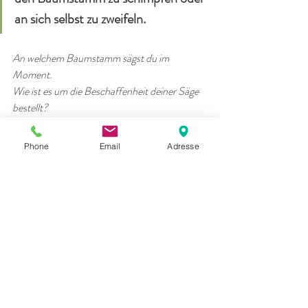
an sich selbst zu zweifeln.
An welchem Baumstamm sägst du im 
Moment.
Wie ist es um die Beschaffenheit deiner Säge 
bestellt?
Wie kannst du deine Säge schärfen?
Phone
Email
Adresse
„Wenn ich fünf Stunden Zeit hätte, 
einen Baum zu fällen, würde ich vier 
Stunden meine Säge schärfen.“ 
(Abraham Lincoln) 
Persönlichkeitsentwicklung