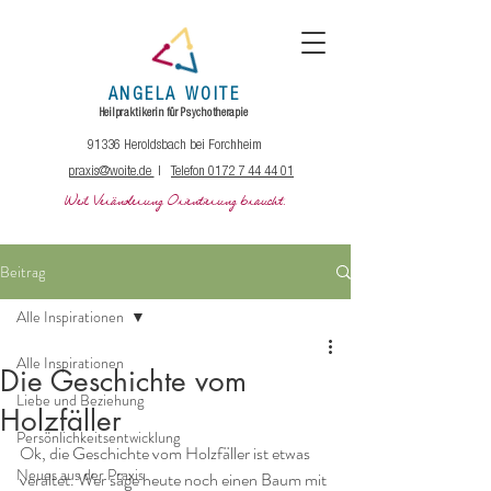
ANGELA
WOITE
Heilpraktikerin
für
Psychotherapie
91336 Heroldsbach bei Forchheim
praxis@woite.de
|
Telefon 0172 7 44 44 01
Weil Veränderung Orientierung braucht.
Beitrag
Alle Inspirationen
Alle Inspirationen
Die Geschichte vom
Liebe und Beziehung
Holzfäller
Persönlichkeitsentwicklung
Ok, die Geschichte vom Holzfäller ist etwas 
Neues aus der Praxis
veraltet. Wer säge heute noch einen Baum mit 